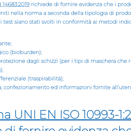
 14683:2019
richiede di fornire evidenza che
i prod
finiti nella norma
a seconda della tipologia di prodot
e i test siano stati svolti in conformità ai metodi ind
ante;
gico (bioburden);
protezione dagli schizzi (per i tipi di maschera che 
);
ferenziale (traspirabilità);
a, confezionamento ed informazioni fornite all’utent
a UNI EN ISO 10993-1:
 di fornire evidenza ch