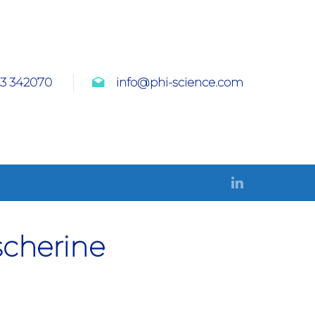
23 342070
info@phi-science.com
scherine