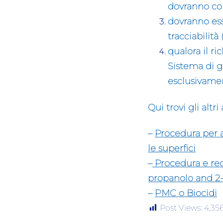
dovranno com
dovranno ess
tracciabilit
qualora il ri
Sistema di g
esclusivamen
Qui trovi gli altr
–
Procedura per a
le superfici
–
Procedura e req
propanolo and 2
–
PMC o Biocidi
Post Views:
4,35