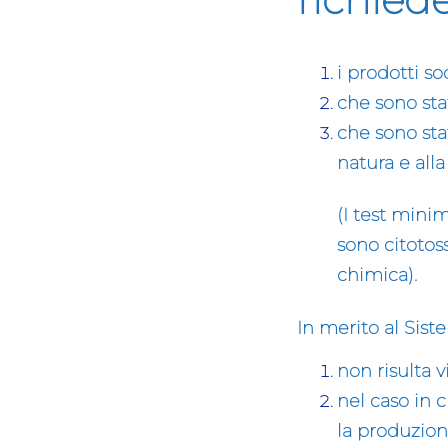
i prodotti s
che sono stat
che sono stat
natura e alla
(I test mini
sono citotoss
chimica).
In merito al Sist
non risulta v
nel caso in 
la produzion