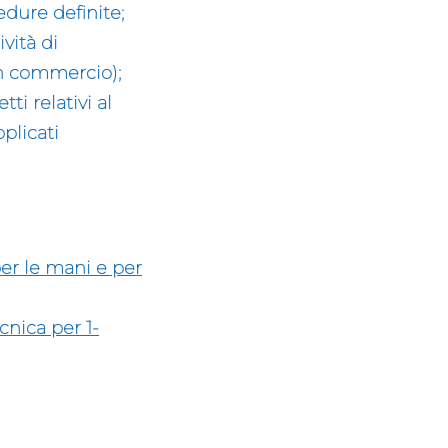
dure definite;
vità di
in commercio);
ti relativi al
plicati
per le mani e per
cnica per 1-