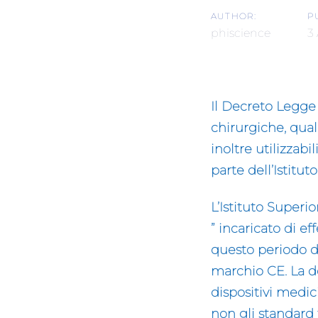
AUTHOR:
P
phiscience
3
Il Decreto Legge
chirurgiche, qual
inoltre utilizzabi
parte dell’Istitu
L’Istituto Superio
” incaricato di e
questo periodo d
marchio CE. La de
dispositivi medic
non gli standard t