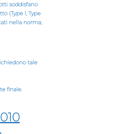
otti soddisfano
to (Type I, Type
icati nella norma;
richiedono tale
e finale.
2010
e