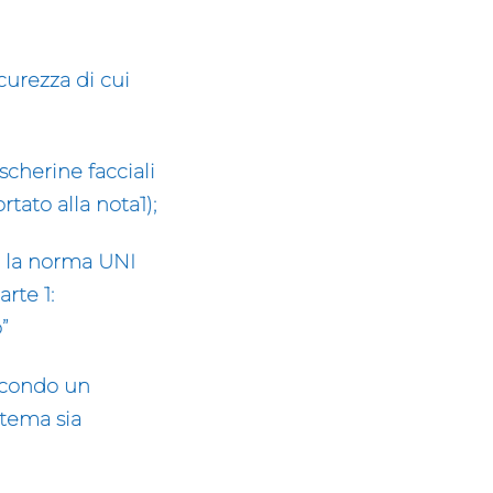
sicurezza
di cui
scherine facciali
tato alla nota1);
o la norma UNI
rte 1:
”
econdo un
stema sia