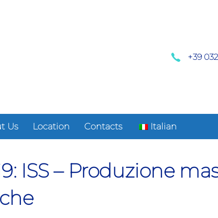
+39 03
t Us
Location
Contacts
Italian
9: ISS – Produzione ma
on
iche