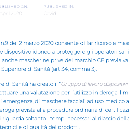
UBLISHED ON:
PUBLISHED IN:
 April 2020
Covid
 n.9 del 2 marzo 2020 consente di far ricorso a ma
e dispositivo idoneo a proteggere gli operatori sani
li anche
mascherine prive del marchio CE
previa va
to Superiore di Sanità (art 34, comma 3).
re di Sanità ha creato il “
Gruppo di lavoro dispositiv
ffettuare una valutazione per l’utilizzo in deroga, l
i emergenza, di maschere facciali ad uso medico a
roga prevista alla procedura ordinaria di certificaz
i riguarda soltanto i
tempi necessari al rilascio dell
ecnici e di qualità dei prodotti.