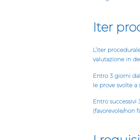
Iter pr
L’iter procedural
valutazione in de
Entro
3
giorni dal
le prove svolte a 
Entro successivi
(favorevole/non 
I requis