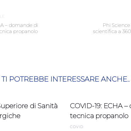
Next
LE
Article
A – domande di
Phi Science 
cnica propanolo
scientifica a 36
TI POTREBBE INTERESSARE ANCHE..
uperiore di Sanità
COVID-19: ECHA – 
rgiche
tecnica propanolo
COVID