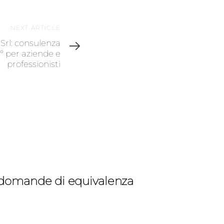
NEXT ARTICLE
Srl: consulenza
0° per aziende e
professionisti
domande di equivalenza