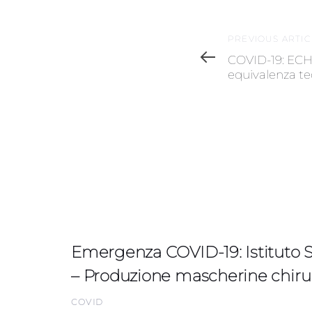
Previous
PREVIOUS ARTIC
Article
COVID-19: ECH
equivalenza te
Emergenza COVID-19: Istituto S
– Produzione mascherine chiru
COVID