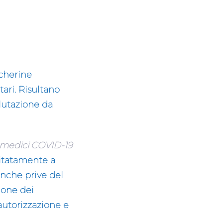
scherine
tari. Risultano
lutazione da
i medici COVID-19
imitatamente a
nche prive del
ione dei
’autorizzazione
e