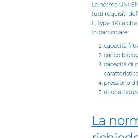
La norma UNI EN
tutti requisiti de
II, Type IIR) e ch
in particolare:
capacità filtr
carico biolo
capacità di 
caratteristica
pressione dif
etichettatur
La norm
richiede