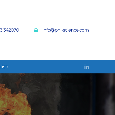
23 342070
info@phi-science.com
lish