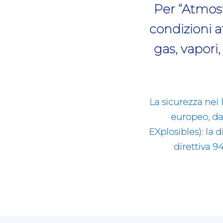
Per “Atmosf
condizioni a
gas, vapori
La sicurezza nei 
europeo, d
EXplosibles): la 
direttiva 9