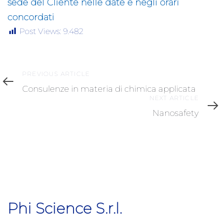
sede del Cliente nelle date e negli orari
concordati
Post Views:
9.482
Previous
PREVIOUS ARTICLE
Article
Consulenze in materia di chimica applicata
Next
NEXT ARTICLE
Article
Nanosafety
Phi Science S.r.l.