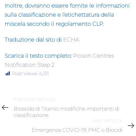
Inoltre, dovranno essere fornite le informazioni
sulla classificazione e l’etichettatura della
miscela secondo il regolamento CLP.
Traduzione dal sito di
ECHA
Scarica il testo completo:
Poison Centres
Notification Step 2
Post Views:
4,131
Previous
PREVIOUS ARTICLE
Article
Biossido di Titanio: modifiche importanti di
classificazione
Next
NEXT ARTICLE
Article
Emergenza COVID-19: PMC o Biocidi